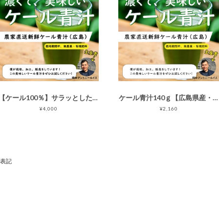
【ケール100％】サラッとしたのど越しの青汁（140ｇ２袋-２ヶ月分）
ケール青汁140ｇ【広島県産・無添加（ケール100％使用）】国産粉末パウダー【栽培期間中、無農薬栽培】
¥4,000
¥2,160
表記