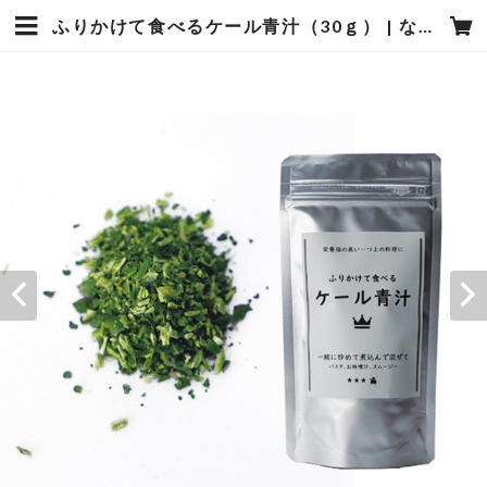
ふりかけて食べるケール青汁（30ｇ） | なちゅbio｜青汁、ドレッシング、乾燥野菜「農産加工品専門店」