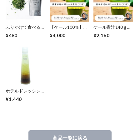
ふりかけて食べるケ
【ケール100％】サ
ケール青汁140ｇ
ール青汁（30ｇ）
ラッとしたのど越し
【広島県産・無添加
¥480
¥4,000
¥2,160
の青汁（140ｇ２
（ケール100％使
袋-２ヶ月分）
用）】国産粉末パウ
ダー【栽培期間中、
無農薬栽培】
ホテルドレッシング
3本セット
¥1,440
商品一覧に戻る